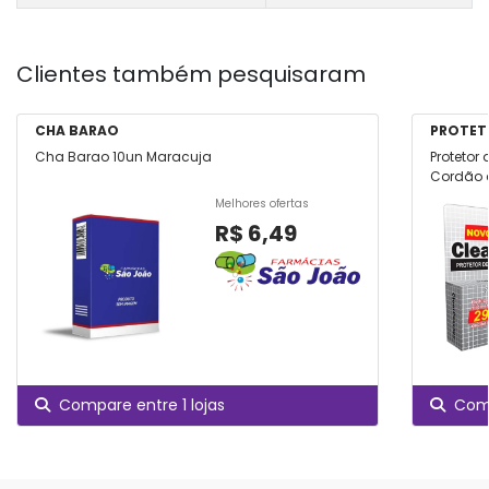
Clientes também pesquisaram
CHA BARAO
PROTET
Cha Barao 10un Maracuja
Protetor
Cordão 
Melhores ofertas
R$ 6,49
Compare entre 1 lojas
Comp