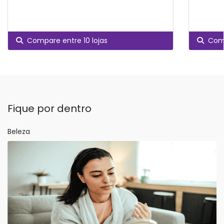
Compare entre 10 lojas
Comp
Fique por dentro
Beleza