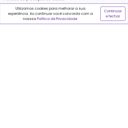
Utilizamos cookies para melhorar a sua
Continuar
experiência. Ao continuar você concorda com a
Sobre o Qualfarma
e fechar
nosssa
Política de Privacidade
.
Quem somos
Blog
Precisa de ajuda?
Fale conosco
Anuncie no Qualfarma
Suporte
Categorias
Cabelos
Maquiagem
Casa e Mercado
Medicamentos