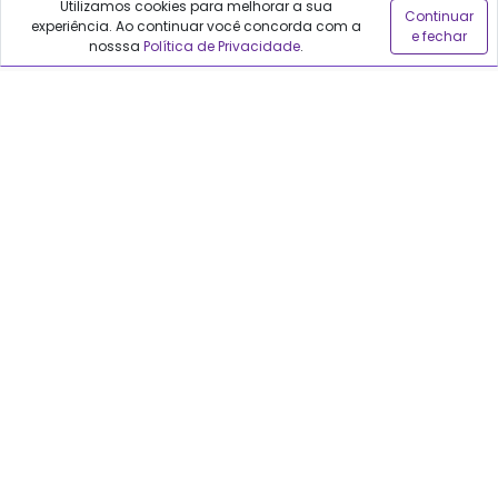
Utilizamos cookies para melhorar a sua
Continuar
experiência. Ao continuar você concorda com a
e fechar
Sobre o Qualfarma
nosssa
Política de Privacidade
.
Quem somos
Blog
Precisa de ajuda?
Fale conosco
Anuncie no Qualfarma
Suporte
Categorias
Cabelos
Maquiagem
Casa e Mercado
Medicamentos