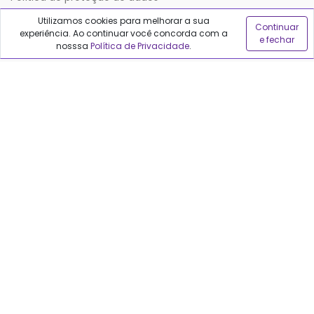
Utilizamos cookies para melhorar a sua
Continuar
experiência. Ao continuar você concorda com a
Sobre o Qualfarma
e fechar
nosssa
Política de Privacidade
.
Quem somos
Blog
Precisa de ajuda?
Fale conosco
Anuncie no Qualfarma
Suporte
Categorias
Cabelos
Maquiagem
Casa e Mercado
Medicamentos