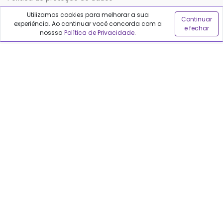
Utilizamos cookies para melhorar a sua
Continuar
experiência. Ao continuar você concorda com a
Sobre o Qualfarma
e fechar
nosssa
Política de Privacidade
.
Quem somos
Blog
Precisa de ajuda?
Fale conosco
Anuncie no Qualfarma
Suporte
Categorias
Cabelos
Maquiagem
Casa e Mercado
Medicamentos