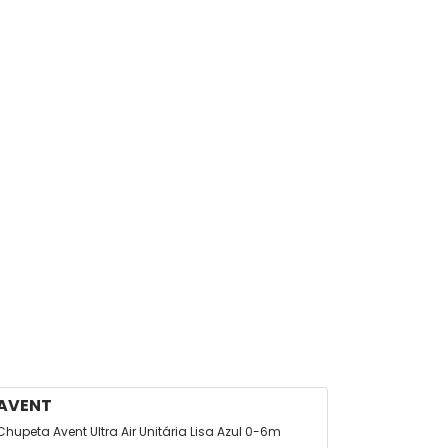
AVENT
AVENT
Chupeta Avent Ultra Air Unitária Lisa Azul 0-6m
Chupeta Phil