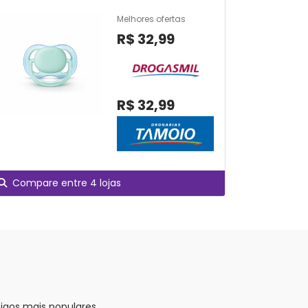
Scf223/04 
Melhores ofertas
R$ 32,99
R$ 32,99
Compare entre 4 lojas
Compare
tigos mais populares