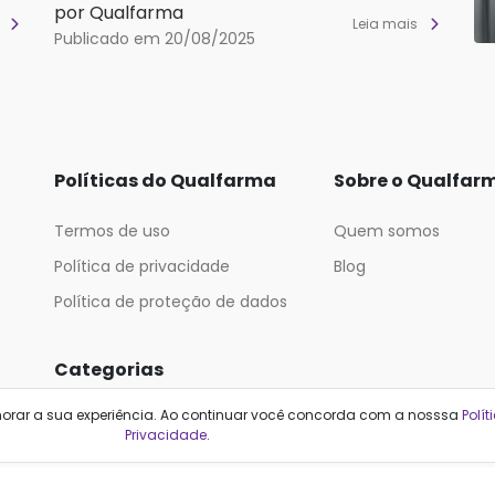
por Qualfarma
s
Leia mais
Publicado em 20/08/2025
Políticas do Qualfarma
Sobre o Qualfar
Termos de uso
Quem somos
Política de privacidade
Blog
Política de proteção de dados
Categorias
horar a sua experiência. Ao continuar você concorda com a nosssa
Polít
Cabelos
Maquiagem
Privacidade
.
Casa e Mercado
Medicamentos
Cosméticos
Saúde e Bem-Estar