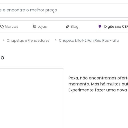
Marcas
Lojas
Blog
Digite seu CE
Chupetas e Prendedores
Chupeta Lillo N2 Fun Red Ros - Lillo
lo
Poxa, não encontramos ofert
momento. Mas há muitas outra
Experimente fazer uma nova 