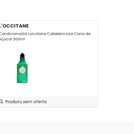
L'OCCITANE
-
Condicionador Loccitane Cabeleira Lisa Cana de
Creme De P
Açúcar 300ml
400ml
Produto sem oferta
Compare