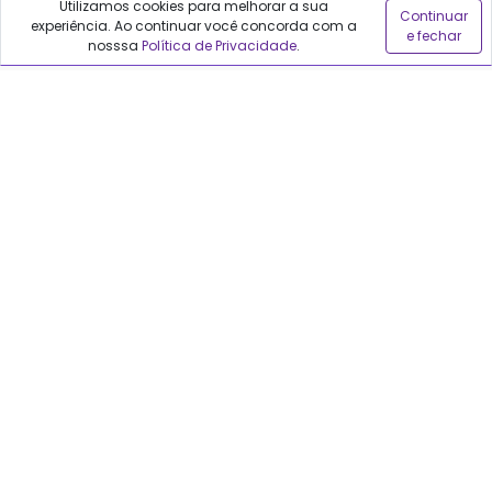
Utilizamos cookies para melhorar a sua
Continuar
experiência. Ao continuar você concorda com a
e fechar
Sobre o Qualfarma
nosssa
Política de Privacidade
.
Quem somos
Blog
Precisa de ajuda?
Fale conosco
Anuncie no Qualfarma
Suporte
Categorias
Cabelos
Maquiagem
Casa e Mercado
Medicamentos