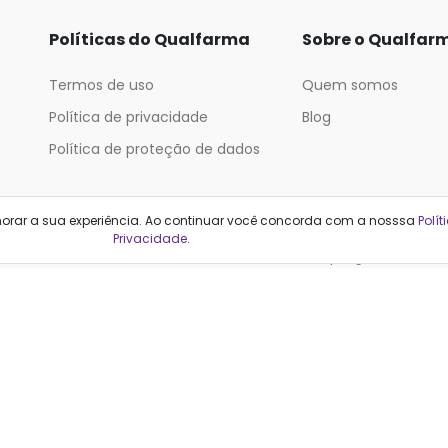
Políticas do Qualfarma
Sobre o Qualfar
Termos de uso
Quem somos
Política de privacidade
Blog
Política de proteção de dados
Categorias
horar a sua experiência. Ao continuar você concorda com a nosssa
Polít
Privacidade
.
Cabelos
Maquiagem
Casa e Mercado
Medicamentos
Cosméticos
Saúde e Bem-Estar
Cuidados Pessoais