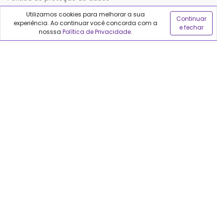
Utilizamos cookies para melhorar a sua
Continuar
experiência. Ao continuar você concorda com a
Sobre o Qualfarma
e fechar
nosssa
Política de Privacidade
.
Quem somos
Blog
Precisa de ajuda?
Fale conosco
Anuncie no Qualfarma
Suporte
Categorias
Cabelos
Maquiagem
Casa e Mercado
Medicamentos