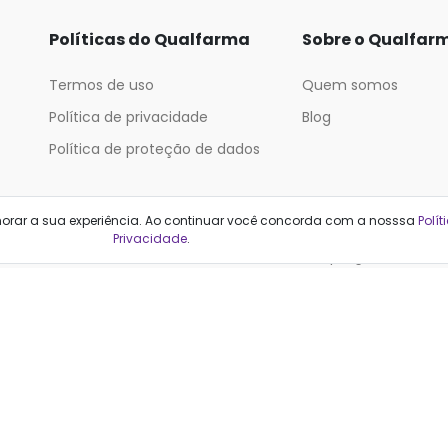
Políticas do Qualfarma
Sobre o Qualfar
Termos de uso
Quem somos
Política de privacidade
Blog
Política de proteção de dados
Categorias
horar a sua experiência. Ao continuar você concorda com a nosssa
Polít
Privacidade
.
Cabelos
Maquiagem
Casa e Mercado
Medicamentos
Cosméticos
Saúde e Bem-Estar
Cuidados Pessoais