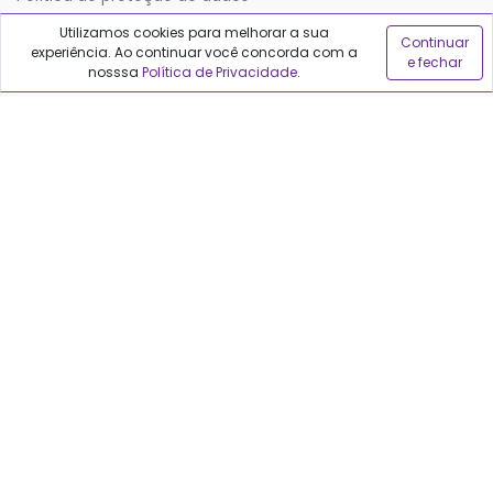
Utilizamos cookies para melhorar a sua
Continuar
experiência. Ao continuar você concorda com a
Sobre o Qualfarma
e fechar
nosssa
Política de Privacidade
.
Quem somos
Blog
Precisa de ajuda?
Fale conosco
Anuncie no Qualfarma
Suporte
Categorias
Cabelos
Maquiagem
Casa e Mercado
Medicamentos