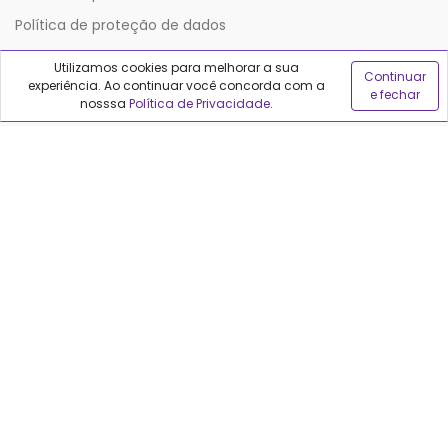
Política de proteção de dados
Utilizamos cookies para melhorar a sua
Continuar
Sobre o Qualfarma
experiência. Ao continuar você concorda com a
e fechar
nosssa
Política de Privacidade
.
Quem somos
Blog
Precisa de ajuda?
Fale conosco
Anuncie no Qualfarma
Suporte
Categorias
Cabelos
Maquiagem