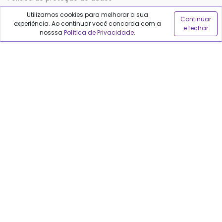
Utilizamos cookies para melhorar a sua
Continuar
experiência. Ao continuar você concorda com a
Sobre o Qualfarma
e fechar
nosssa
Política de Privacidade
.
Quem somos
Blog
Precisa de ajuda?
Fale conosco
Anuncie no Qualfarma
Suporte
Categorias
Cabelos
Maquiagem
Casa e Mercado
Medicamentos