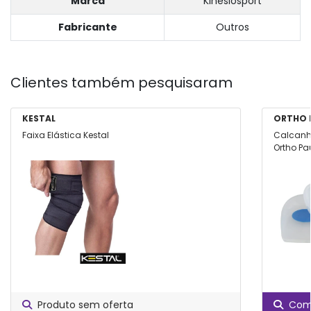
Marca
Kinesiosport
Fabricante
Outros
Clientes também pesquisaram
KESTAL
ORTHO 
Faixa Elástica Kestal
Calcanhe
Ortho Pa
Produto sem oferta
Comp