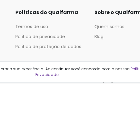
Políticas do Qualfarma
Sobre o Qualfar
Termos de uso
Quem somos
Política de privacidade
Blog
Política de proteção de dados
Categorias
horar a sua experiência. Ao continuar você concorda com a nosssa
Polít
Privacidade
.
Cabelos
Maquiagem
Casa e Mercado
Medicamentos
Cosméticos
Saúde e Bem-Estar
Cuidados Pessoais