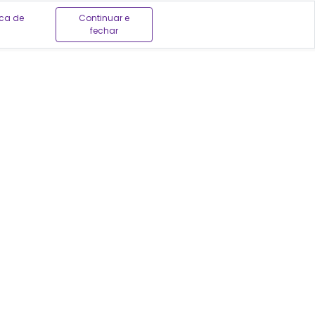
ica de
Continuar e
fechar
em ser feitas por profissionais autorizados, sempre
04
-171
VERÁ SER CONSULTADO.
ias do Brasil para encontrar a melhor oferta.