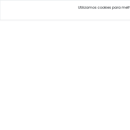
Utilizamos cookies para mel
As informações neste site são informativas e educa
B
Ave
PROCURE O MÉDICO E 
Qualfarma, seu comparador de preços para pro