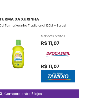
TURMA DA XUXINHA
-
Col Turma Xuxinha Tradicional 120Ml - Baruel
Perfume I L
Feminino 10
Melhores ofertas
R$ 11,07
R$ 11,07
Compare entre 5 lojas
Compare