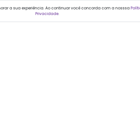
Categorias
horar a sua experiência. Ao continuar você concorda com a nosssa
Polít
Privacidade
.
Cabelos
Maquiagem
Casa e Mercado
Medicamentos
Cosméticos
Saúde e Bem-Estar
Cuidados Pessoais
cionais, não substituem a orientação médica. Decisões de tratamento dev
considerando cada caso individualmente.
Farmacêutica responsável: Stephanie Kroll Rabelo (CRF-RJ 28001)
F2ML Tecnologia e Informação LTDA | Qualfarma | CNPJ: 13.085.818/0001-
nida do Pepê, 1120 sala 4. Barra da Tijuca, Rio de Janeiro - RJ. CEP 22620
O FARMACÊUTICO. LEIA A BULA. SE PERSISTIREM OS SINTOMAS, O MÉDICO DE
dutos de saúde e beleza. Compare preços nas principais lojas e farmác