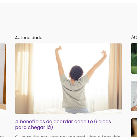
Ar
Autocuidado
4 benefícios de acordar cedo (e 6 dicas
para chegar lá)
mo
Quer muito ser uma pessoa matutina e tem tido