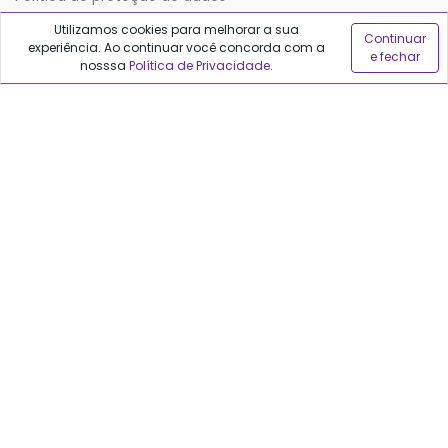
Utilizamos cookies para melhorar a sua
Continuar
experiência. Ao continuar você concorda com a
Sobre o Qualfarma
e fechar
nosssa
Política de Privacidade
.
Quem somos
Blog
Precisa de ajuda?
Fale conosco
Anuncie no Qualfarma
Suporte
Categorias
Cabelos
Maquiagem
Casa e Mercado
Medicamentos